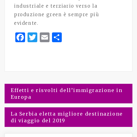
industriale e terziario verso la
produzione green è sempre più
evidente.
Facebook
Twitter
Email
Share
Effetti e risvolti dell’immigrazione in
Navigazione
Europa
articoli
La Serbia eletta migliore destinazione
di viaggio del 2019