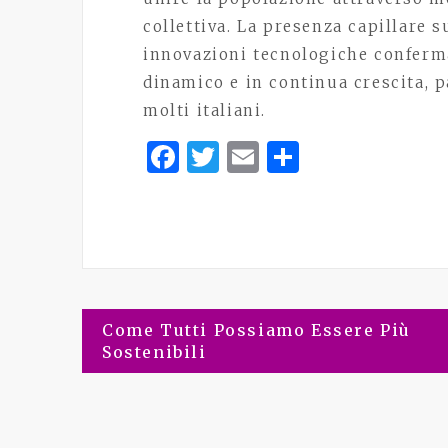
collettiva. La presenza capillare su
innovazioni tecnologiche conferma
dinamico e in continua crescita, p
molti italiani.
Facebook
Twitter
Email
Share
Come Tutti Possiamo Essere Più
Navigazione
Sostenibili
articoli